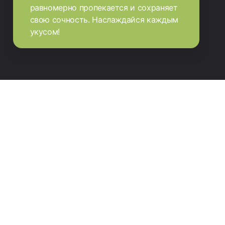
равномерно пропекается и сохраняет
свою сочность. Наслаждайся каждым
укусом!
Единые стандарты
Сделать вкусную шаурму один раз - не
представляет сложности, но попробуйте
делать одинаково вкусный и
качественный продукт более 1000 раз в
день! Вот здесь нам и помогают
специально созданные нашим бренд-